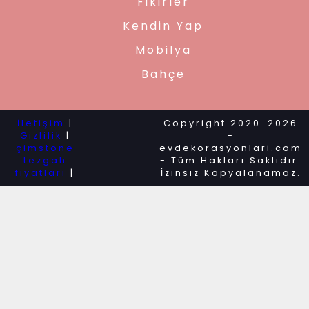
Fikirler
Kendin Yap
Mobilya
Bahçe
İletişim
|
Copyright 2020-2026
Gizlilik
|
-
çimstone
evdekorasyonlari.com
tezgah
- Tüm Hakları Saklıdır.
fiyatları
|
İzinsiz Kopyalanamaz.