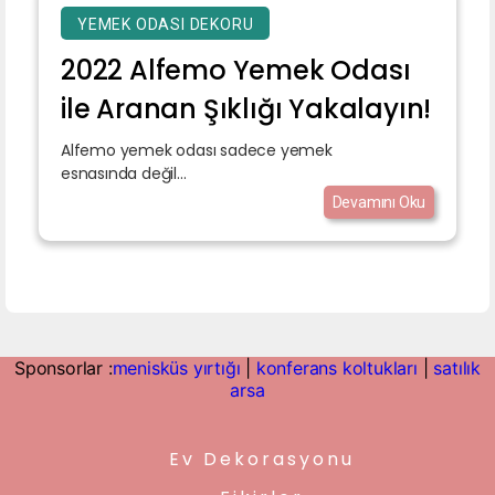
YEMEK ODASI DEKORU
2022 Alfemo Yemek Odası
ile Aranan Şıklığı Yakalayın!
Alfemo yemek odası sadece yemek
esnasında değil...
Devamını Oku
Sponsorlar :
menisküs yırtığı
|
konferans koltukları
|
satılık
arsa
Ev Dekorasyonu