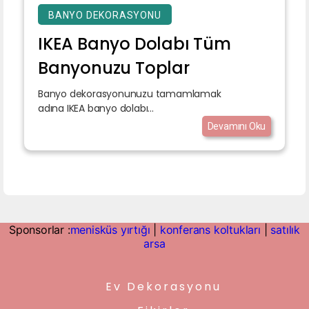
BANYO DEKORASYONU
IKEA Banyo Dolabı Tüm
Banyonuzu Toplar
Banyo dekorasyonunuzu tamamlamak
adına IKEA banyo dolabı...
Devamını Oku
Sponsorlar :
menisküs yırtığı
|
konferans koltukları
|
satılık
arsa
Ev Dekorasyonu