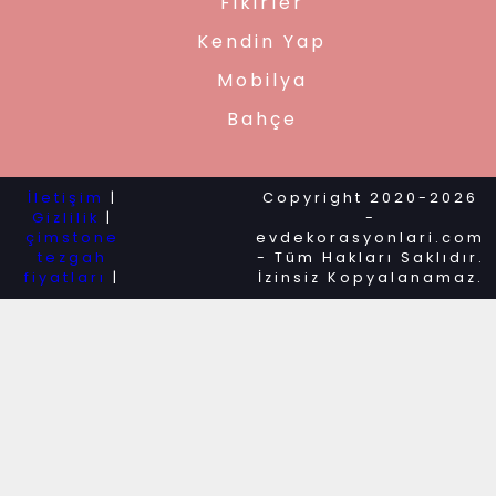
Fikirler
Kendin Yap
Mobilya
Bahçe
İletişim
|
Copyright 2020-2026
Gizlilik
|
-
çimstone
evdekorasyonlari.com
tezgah
- Tüm Hakları Saklıdır.
fiyatları
|
İzinsiz Kopyalanamaz.