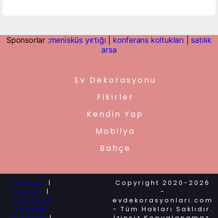
Sponsorlar :
menisküs yırtığı
|
konferans koltukları
|
satılık
arsa
Ev Dekorasyonu
Fikirler
Kendin Yap
Mobilya
Bahçe
İletişim
|
Copyright 2020-2026
Gizlilik
|
-
çimstone
evdekorasyonlari.com
tezgah
- Tüm Hakları Saklıdır.
fiyatları
|
İzinsiz Kopyalanamaz.