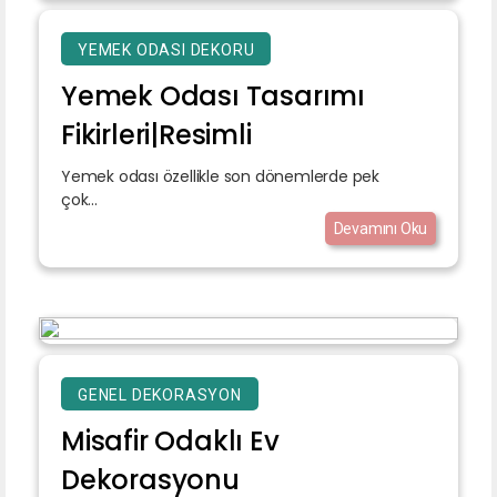
YEMEK ODASI DEKORU
Yemek Odası Tasarımı
Fikirleri|Resimli
Yemek odası özellikle son dönemlerde pek
çok...
Devamını Oku
GENEL DEKORASYON
Misafir Odaklı Ev
Dekorasyonu