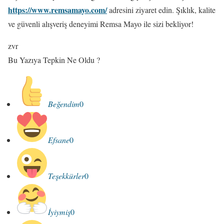
https://www.remsamayo.com/
adresini ziyaret edin. Şıklık, kalite
ve güvenli alışveriş deneyimi Remsa Mayo ile sizi bekliyor!
zvr
Bu Yazıya Tepkin Ne Oldu ?
Beğendim
0
Efsane
0
Teşekkürler
0
İyiymiş
0