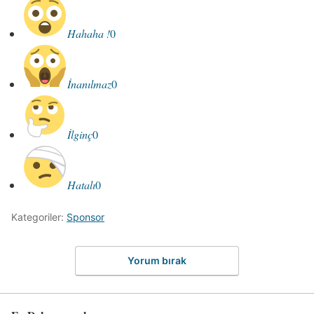
Hahaha !
0
İnanılmaz
0
İlginç
0
Hatalı
0
Kategoriler:
Sponsor
Yorum bırak