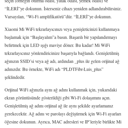
seçin (örneğin oturma odası, yatak odası, yemek odası) ve
“İLERİ”ye dokunun. İsterseniz cihazı yeniden adlandırabilirsiniz.
Varsayılan, “Wi-Fi amplifikatörü”dür. “İLERİ”ye dokunun.
Xiaomi Mi WiFi tekrarlayıcınızı veya genişleticinizi kullanmaya
başlamak için “Başlayalım”a basın. Başarılı bir yapılandırmayı
belirtmek için LED ışığı maviye döner. Bu kadar! Mi WiFi
tekrarlayıcınız yönlendiricinize başarıyla bağlandı. Genişletilmiş
ağınızın SSID’si veya ağ adı, ardından _plus ile gelen orijinal ağ
adınızdır. Bu örnekte, WiFi adı “PLDTFibr-Luis_plus”
şeklindedir.
Orijinal WiFi ağınızla aynı ağ adını kullanmak için, yukarıdaki
ekran görüntüsünde gösterildiği gibi Wi-Fi dolaşımını açın.
Genişletilmiş ağ adını orijinal ağ ile aynı şekilde ayarlamanız
gerekecektir. Ağ adını ve parolayı değiştirmek için Wi-Fi ayarları
öğesine dokunun. Ayrıca, MAC adresleri ve IP’leriyle birlikte Mi