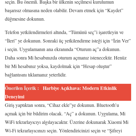
seçin. Bu önemli. Başka bir ülkenin seçilmesi kurulumun
başarısız olmasına neden olabilir. Devam etmek için “Kaydet”
düğmesine dokunun.
Telefon yetkilendirmeleri altında, “Tümünü seç”i işaretleyin ve
“İleri” ye dokunun. Sonraki üç yetkilendirme isteği için “İzin Ver”
i seçin. Uygulamanın ana ekranında “Oturum aç”a dokunun.
Daha sonra Mi hesabınızda oturum açmanız istenecektir. Henüz
bir Mi hesabınız yoksa, kaydolmak için “Hesap oluştur”
bağlantısını tıklamanız yeterlidir.
Önerilen İçerik :
Harbiye Açıkhava: Modern Etkinlik
Deneyimi
Giriş yaptıktan sonra, “Cihaz ekle”ye dokunun. Bluetooth’u
açmak için bir bildirim olacak. “Aç” a dokunun. Uygulama, Mi
WiFi tekrarlayıcıyı algılayacaktır. Üzerine dokunarak Xiaomi Mi
Wi-Fi tekrarlayıcınızı seçin. Yönlendiricinizi seçin ve “Şifreyi