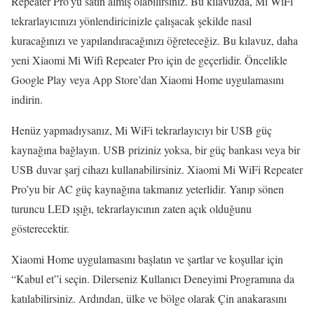
Repeater Pro’yu satın almış olabilirsiniz. Bu kılavuzda, Mi WiFi
tekrarlayıcınızı yönlendiricinizle çalışacak şekilde nasıl
kuracağınızı ve yapılandıracağınızı öğreteceğiz. Bu kılavuz, daha
yeni Xiaomi Mi Wifi Repeater Pro için de geçerlidir. Öncelikle
Google Play veya App Store’dan Xiaomi Home uygulamasını
indirin.
Henüz yapmadıysanız, Mi WiFi tekrarlayıcıyı bir USB güç
kaynağına bağlayın. USB priziniz yoksa, bir güç bankası veya bir
USB duvar şarj cihazı kullanabilirsiniz. Xiaomi Mi WiFi Repeater
Pro’yu bir AC güç kaynağına takmanız yeterlidir. Yanıp sönen
turuncu LED ışığı, tekrarlayıcının zaten açık olduğunu
gösterecektir.
Xiaomi Home uygulamasını başlatın ve şartlar ve koşullar için
“Kabul et”i seçin. Dilerseniz Kullanıcı Deneyimi Programına da
katılabilirsiniz. Ardından, ülke ve bölge olarak Çin anakarasını