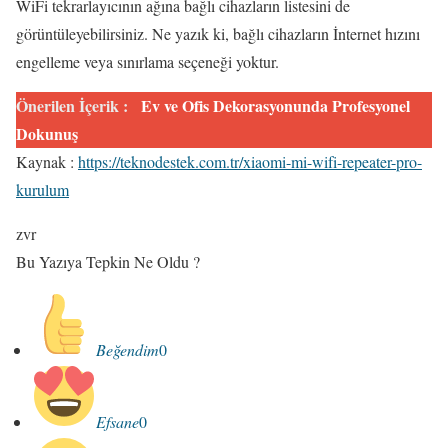
WiFi tekrarlayıcının ağına bağlı cihazların listesini de
görüntüleyebilirsiniz. Ne yazık ki, bağlı cihazların İnternet hızını
engelleme veya sınırlama seçeneği yoktur.
Önerilen İçerik :
Ev ve Ofis Dekorasyonunda Profesyonel
Dokunuş
Kaynak :
https://teknodestek.com.tr/xiaomi-mi-wifi-repeater-pro-
kurulum
zvr
Bu Yazıya Tepkin Ne Oldu ?
Beğendim
0
Efsane
0