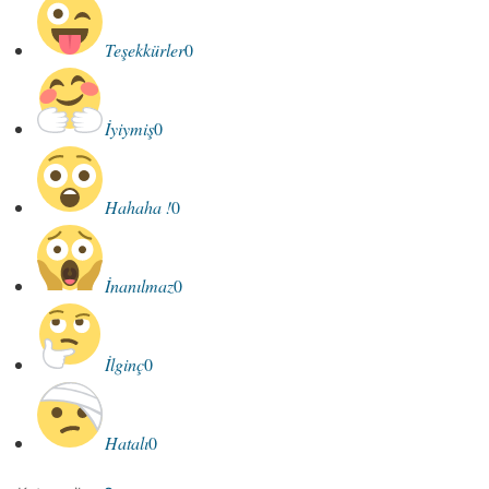
Teşekkürler
0
İyiymiş
0
Hahaha !
0
İnanılmaz
0
İlginç
0
Hatalı
0