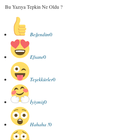
Bu Yazıya Tepkin Ne Oldu ?
Beğendim
0
Efsane
0
Teşekkürler
0
İyiymiş
0
Hahaha !
0