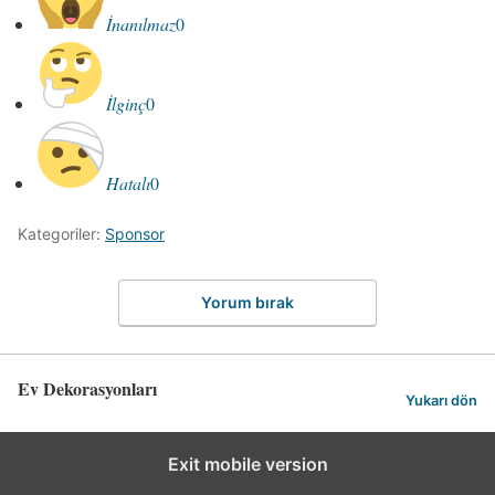
İnanılmaz
0
İlginç
0
Hatalı
0
Kategoriler:
Sponsor
Yorum bırak
Ev Dekorasyonları
Yukarı dön
Exit mobile version