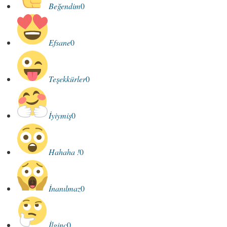
Beğendim
0
Efsane
0
Teşekkürler
0
İyiymiş
0
Hahaha !
0
İnanılmaz
0
İlginç
0