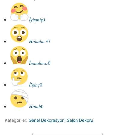
İyiymiş
0
Hahaha !
0
İnanılmaz
0
İlginç
0
Hatalı
0
Kategoriler:
Genel Dekorasyon
,
Salon Dekoru