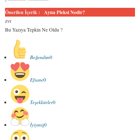
Önerilen İçerik :
Ayna Pleksi Nedir?
zvr
Bu Yazıya Tepkin Ne Oldu ?
Beğendim
0
Efsane
0
Teşekkürler
0
İyiymiş
0