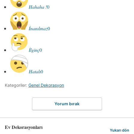
Hahaha !
0
İnanılmaz
0
İlginç
0
Hatalı
0
Kategoriler:
Genel Dekorasyon
Yorum bırak
Ev Dekorasyonları
Yukarı dön