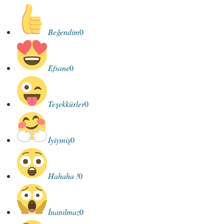
Beğendim
0
Efsane
0
Teşekkürler
0
İyiymiş
0
Hahaha !
0
İnanılmaz
0