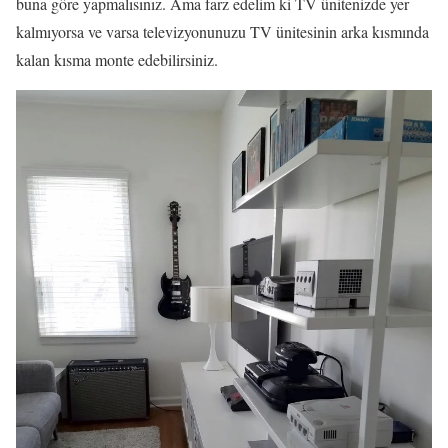
buna göre yapmalısınız. Ama farz edelim ki TV ünitenizde yer
kalmıyorsa ve varsa televizyonunuzu TV ünitesinin arka kısmında
kalan kısma monte edebilirsiniz.