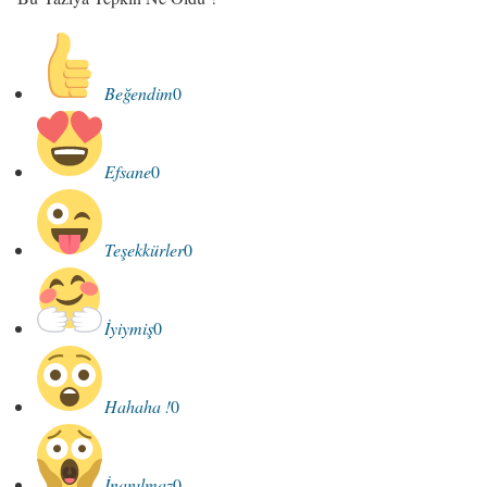
Beğendim
0
Efsane
0
Teşekkürler
0
İyiymiş
0
Hahaha !
0
İnanılmaz
0