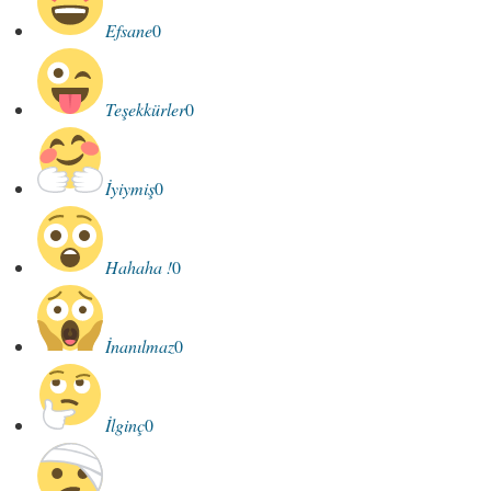
Efsane
0
Teşekkürler
0
İyiymiş
0
Hahaha !
0
İnanılmaz
0
İlginç
0