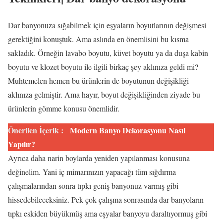
Dar banyonuza sığabilmek için eşyaların boyutlarının değişmesi
gerektiğini konuştuk. Ama aslında en önemlisini bu kısma
sakladık. Örneğin lavabo boyutu, küvet boyutu ya da duşa kabin
boyutu ve klozet boyutu ile ilgili birkaç şey aklınıza geldi mi?
Muhtemelen hemen bu ürünlerin de boyutunun değişikliği
aklınıza gelmiştir. Ama hayır, boyut değişikliğinden ziyade bu
ürünlerin gömme konusu önemlidir.
Önerilen İçerik :
Modern Banyo Dekorasyonu Nasıl
Yapılır?
Ayrıca daha narin boylarda yeniden yapılanması konusuna
değinelim. Yani iç mimarınızın yapacağı tüm sığdırma
çalışmalarından sonra tıpkı geniş banyonuz varmış gibi
hissedebileceksiniz. Pek çok çalışma sonrasında dar banyoların
tıpkı eskiden büyükmüş ama eşyalar banyoyu daraltıyormuş gibi