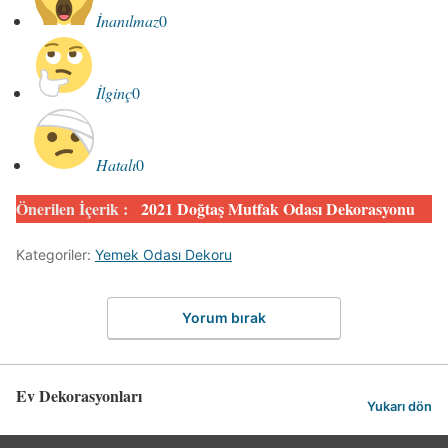
İnanılmaz
0
İlginç
0
Hatalı
0
Önerilen İçerik :
2021 Doğtaş Mutfak Odası Dekorasyonu
Kategoriler:
Yemek Odası Dekoru
Yorum bırak
Ev Dekorasyonları
Yukarı dön