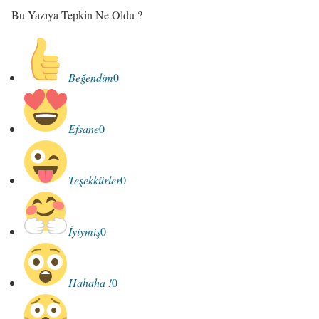
Bu Yazıya Tepkin Ne Oldu ?
Beğendim
0
Efsane
0
Teşekkürler
0
İyiymiş
0
Hahaha !
0