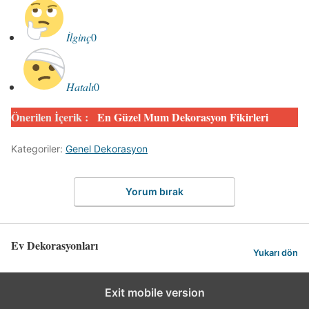
İlginç
0
Hatalı
0
Önerilen İçerik :
En Güzel Mum Dekorasyon Fikirleri
Kategoriler:
Genel Dekorasyon
Yorum bırak
Ev Dekorasyonları
Yukarı dön
Exit mobile version