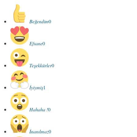
Beğendim
0
Efsane
0
Teşekkürler
0
İyiymiş
1
Hahaha !
0
İnanılmaz
0