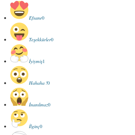
Efsane
0
Teşekkürler
0
İyiymiş
1
Hahaha !
0
İnanılmaz
0
İlginç
0