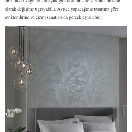
ama duvar kâğıtları altı aylık gibi kısa bir süre zarfında düzenli
olarak değişime uğrayabilir. Ayrıca yapacağınız tasarıma göre
renklendirme ve çizim sanatları da gerçekleştirilebilir.