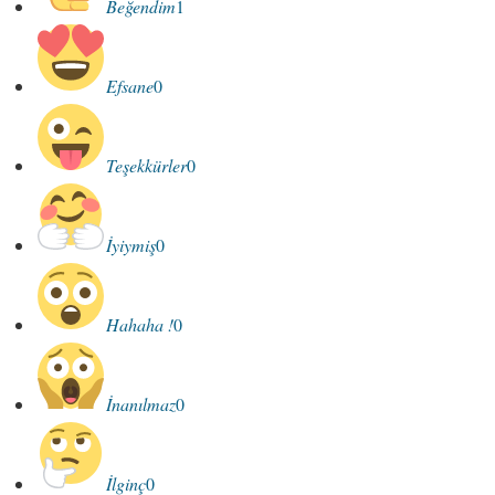
Beğendim
1
Efsane
0
Teşekkürler
0
İyiymiş
0
Hahaha !
0
İnanılmaz
0
İlginç
0